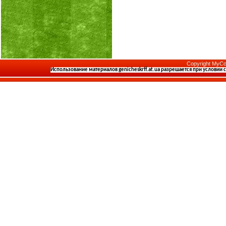
Copyright MyCo
Использование материалов
genicheskrff.at.ua
разрешается при условии 