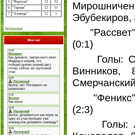
5
"Фортуна"
12
12
Мирошнич
6
"Тарпан"
12
11
7
"
Азовець
"
12
1
Эбубекиров, 
"Рассвет" -
Детальніше
Міні-чат
(0:1)
Голы: С. Г
Виннико
Смерчанский
"Феникс" -
(2:3)
Голы: А. 