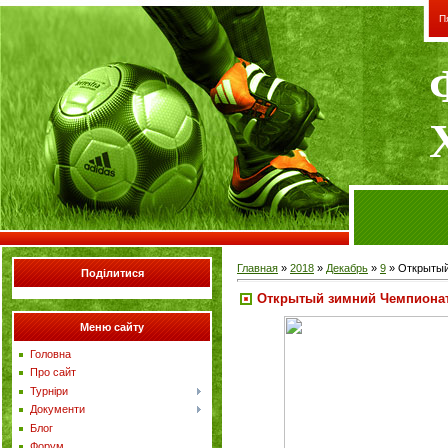
П
Главная
»
2018
»
Декабрь
»
9
» Открытый
Поділитися
Открытый зимний Чемпионат
Меню сайту
Головна
Про сайт
Турніри
Документи
Блог
Форум