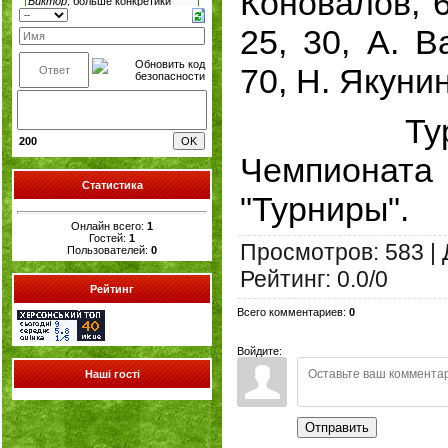
Коновалов, 
25, 30, А. В
70, Н. Якунин
Турнирн
200
Чемпионата
Статистика
"Турниры".
Онлайн всего:
1
Гостей:
1
Просмотров
:
583
|
Пользователей:
0
Рейтинг
:
0.0
/
0
Рейтинг
Всего комментариев
:
0
Войдите:
Наші гості
Отправить