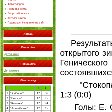
Фотогалерея
Гостьова книга
Зворотній зв’язок
Каталог сайтів
Правила спілкування на сайті
Афіша
Результаты
Вища ліга
открытого з
Детальніше
Геничес
Перша ліга
состоявшихся
Детальніше
Ліга легенд
"Стокопани
І
О
1:3 (0:0)
1
"
Хлібороб
"
12
36
2
"
Енергія
"
12
25
3
"Каховка"
12
24
Голы: Е. С
4
"
Асканійське
"
12
15